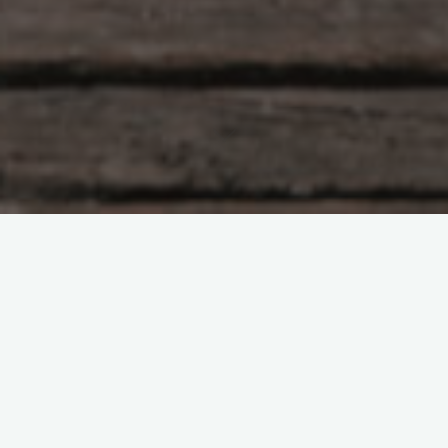
На днях был наш сеанс с Олей Кирилюк. Я его
очень ждала. У нас с Олей перед этим был сеанс,
где она получила некие озарения, связанные с ее
даром целительства и мне хотелось отработать на
себе все новое, что она узнала. Тем более, было над
чем поработать. До сеанса мы еще несколько раз
общались. Оля проводила диагностику моего
организма, полученными ею методами. И меня