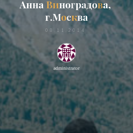
А
А
н
н
а
В
и
н
н
о
о
г
г
р
а
д
о
о
в
а
,
г
.
М
о
с
к
в
а
08.11.2014
administrator