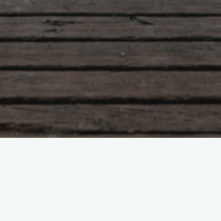
Действенная методика по
избавлению от панических атак