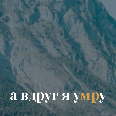
а
в
д
р
у
г
я
у
м
р
у