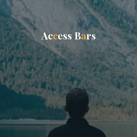
A
c
c
e
s
s
B
a
r
s