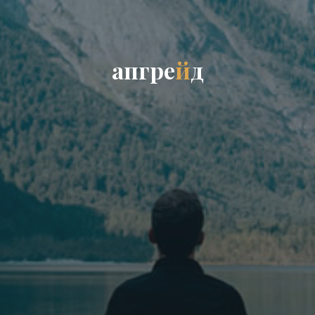
а
п
г
р
е
й
д