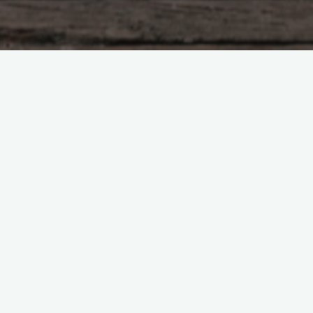
Предназначение и деньги
Привычки, которые
делают нас бедными
Боголюбова Ольга
20.10.2018
Очень многие так хотят стать богатыми.