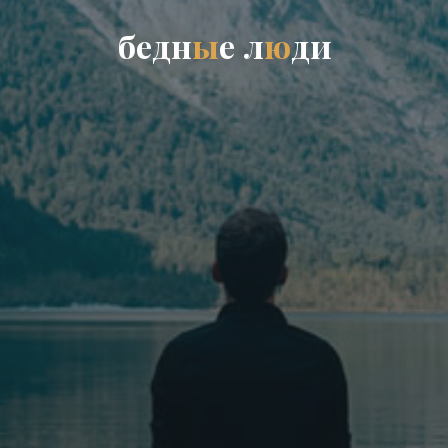
б
е
д
н
ы
е
л
ю
д
и