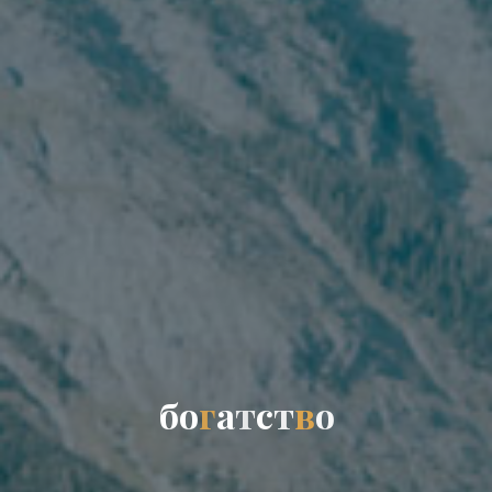
б
о
г
а
т
с
т
в
о