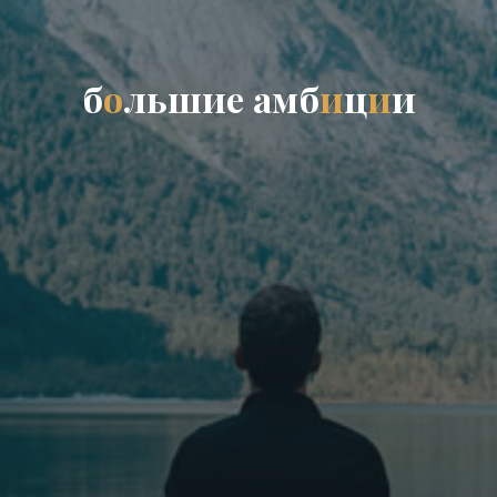
б
о
л
ь
ш
и
е
а
м
б
и
ц
и
и