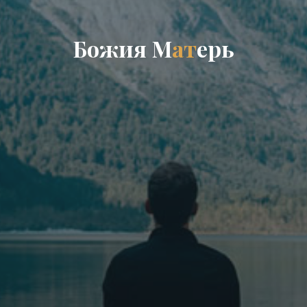
Б
о
ж
и
я
М
а
т
е
р
ь