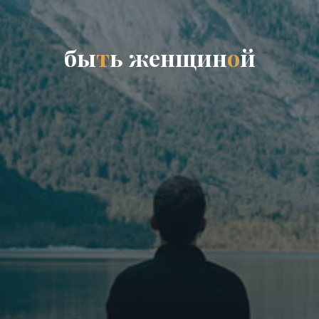
б
ы
т
ь
ж
е
н
щ
и
н
о
й