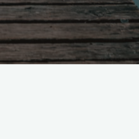
Поиск
м
,