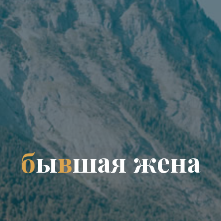
б
ы
в
ш
а
я
ж
е
н
а