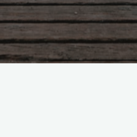
Письмо бывшей
Боголюбова Ольга
02.03.2019
Посвящается всем бывшим и настоящим, которы
предстоит играть роль бывшей Здравствуй