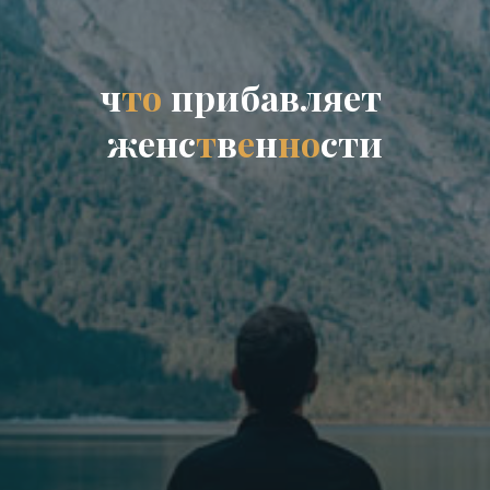
ч
т
о
п
р
и
б
а
в
л
я
е
т
ж
е
н
с
т
в
е
н
н
о
с
т
и