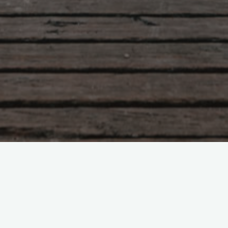
Когда молчание равно чьей-то
смерти.