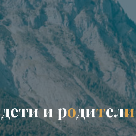
д
е
т
и
и
р
о
д
и
т
е
л
и