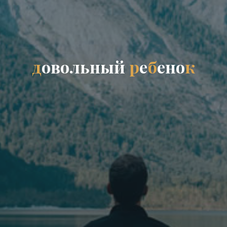
д
о
в
о
л
ь
н
ы
й
р
е
б
е
н
о
к