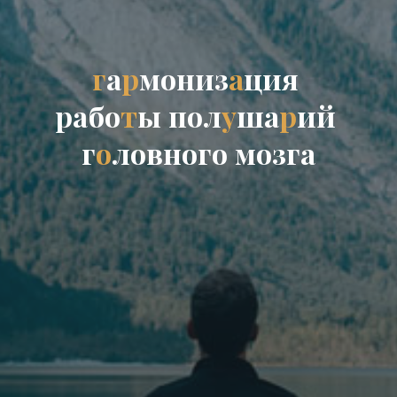
г
а
р
м
о
н
и
з
а
ц
и
я
р
а
б
о
т
ы
п
о
л
у
ш
а
р
и
й
г
о
л
о
в
н
о
г
о
м
о
з
г
а