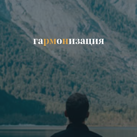
г
а
р
м
о
н
и
з
а
ц
и
я