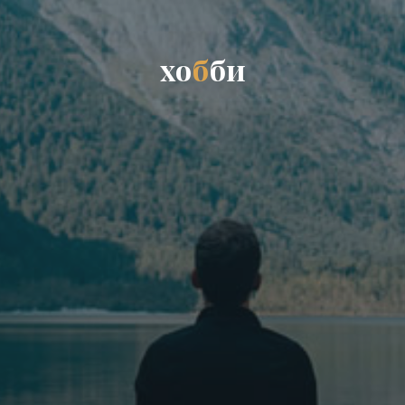
х
о
б
б
и