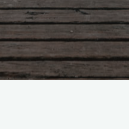
И снова о прощении…
Боголюбова Ольга
07.08.2016