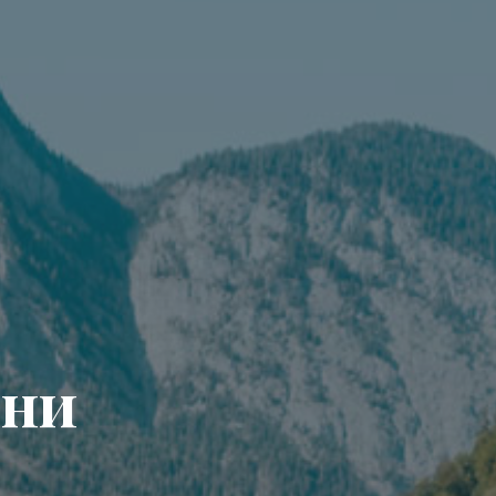
з
н
и