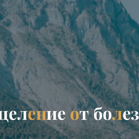
ц
е
л
е
н
и
е
о
т
б
о
л
е