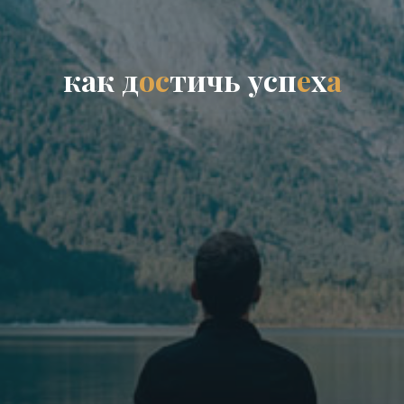
к
а
к
д
о
с
т
и
ч
ь
у
с
п
е
х
а