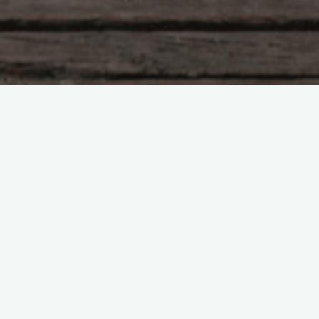
Насущное
Кто потопил «Титаник»?