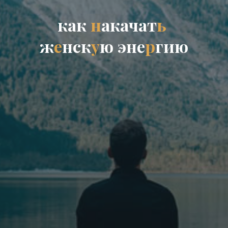
к
а
к
н
а
к
а
ч
а
т
ь
ж
е
н
с
к
у
ю
э
н
е
р
г
и
ю