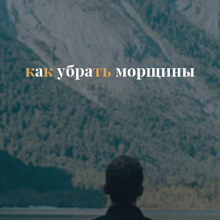
к
а
к
у
б
р
а
т
ь
м
о
р
щ
и
н
ы