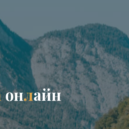
а
о
н
л
а
й
н