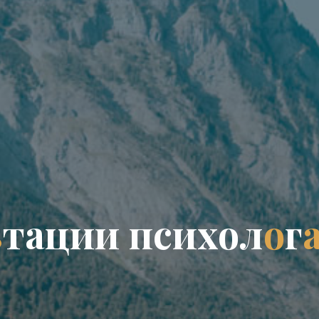
ь
т
а
ц
и
и
п
с
и
х
о
л
о
г