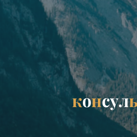
к
о
н
с
у
л