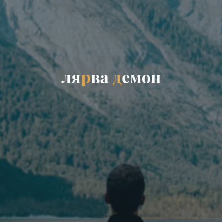
л
я
р
в
а
д
е
м
о
н