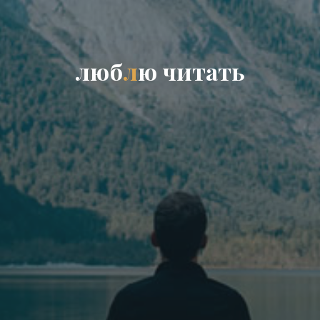
л
ю
б
л
ю
ч
и
т
а
т
ь