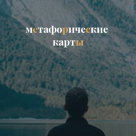
м
е
т
а
ф
о
р
и
ч
е
с
к
и
е
к
а
р
т
ы