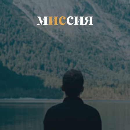
м
и
с
с
и
я