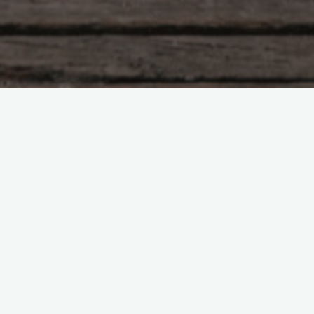
Хочешь найти себя? Сначала
потеряйся.
Боголюбова Ольга
16.07.2025
Ты всё ещё ищешь себя? Ждёшь знак, момент
разрешение?А тебе не приходило в голову, что та
ты откладываешь жизнь под благовидны