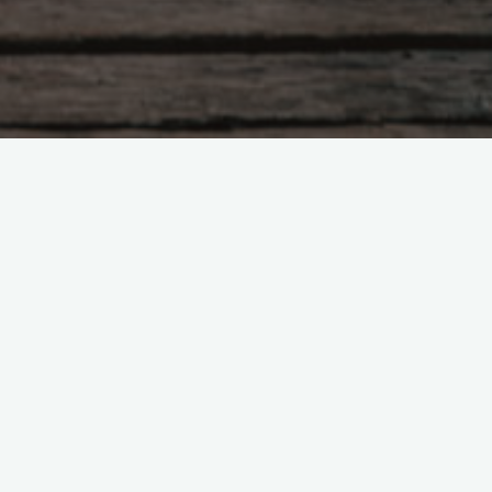
Поиск
,
к
м