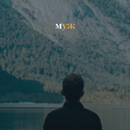
м
у
ж