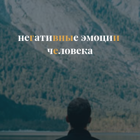
н
е
г
а
т
и
в
н
ы
е
э
м
о
ц
и
и
ч
е
л
о
в
е
к
а