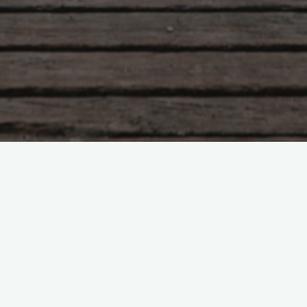
Секреты молодости, здоровья и
полноценной жизни.
Боголюбова Ольга
06.03.2015
Повернуть время вспять реально, сейчас очен