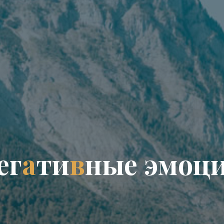
е
г
а
т
и
в
н
ы
е
э
м
о
ц