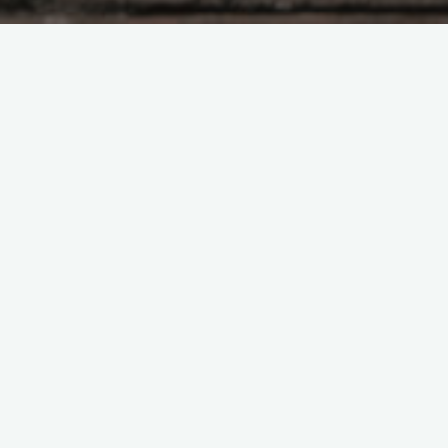
Насущное
Неуверенным в себе
посвящается
Боголюбова Ольга
03.12.2021
Запрос на проработку неуверенности —