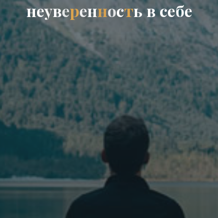
н
е
у
в
е
р
е
н
н
о
с
т
ь
в
с
е
б
е