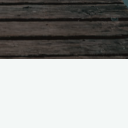
Поиск
х
а