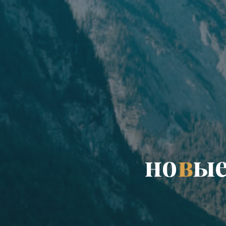
н
о
в
ы