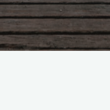
Плеядинцы об активации новы
способностей
Боголюбова Ольга
06.07.2015
Туриус, начальник плеядианских кораблей н