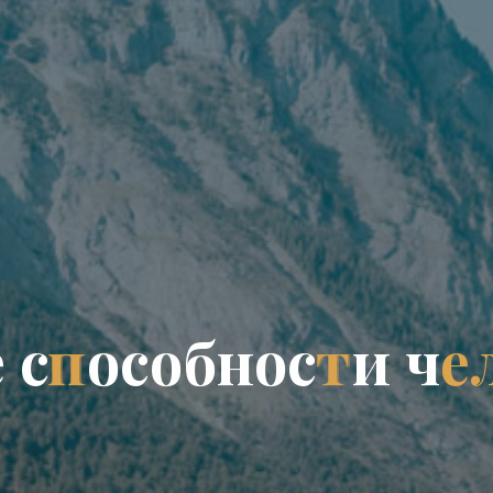
е
с
п
о
с
о
б
н
о
с
т
и
ч
е