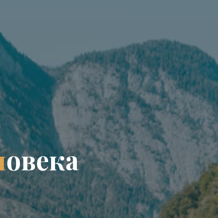
л
о
в
е
к
а