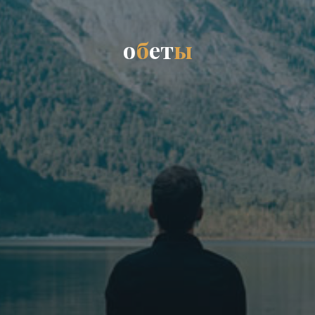
о
б
е
т
ы