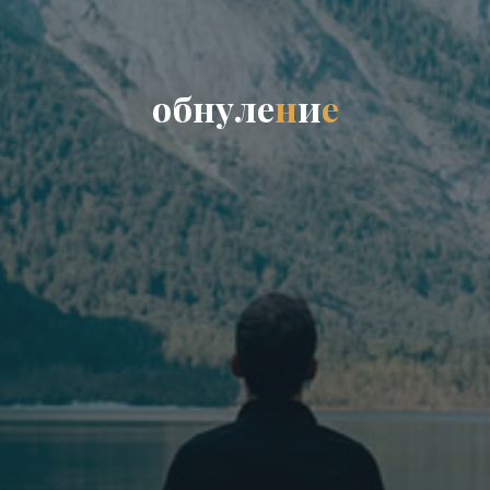
о
б
н
у
л
е
н
и
е