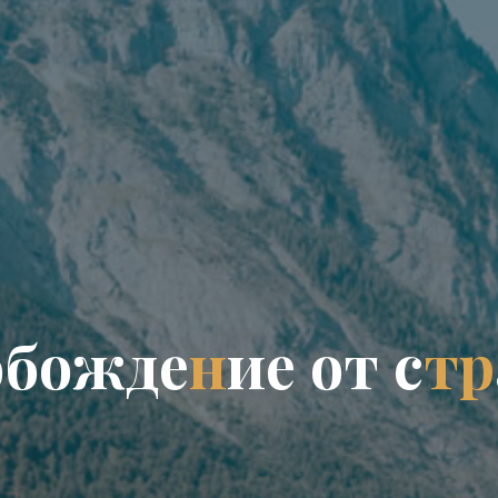
о
б
о
ж
д
е
н
и
е
о
т
с
т
р