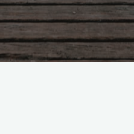
Анна Хоффвик. г.Гётеборг,
Швеция
Боголюбова Ольга
11.08.2015
Благодарю Ольгу Кирилюк за психокоррекци