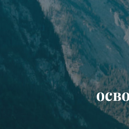
о
с
в