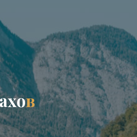
а
х
о
в