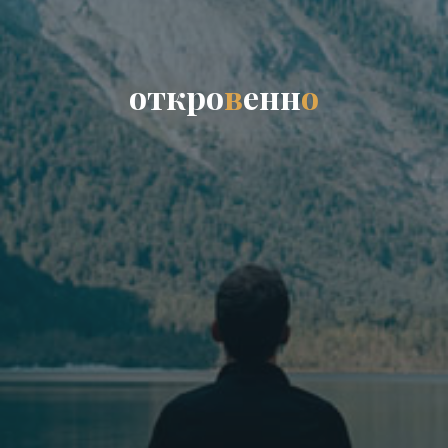
о
т
к
р
о
в
е
н
н
о