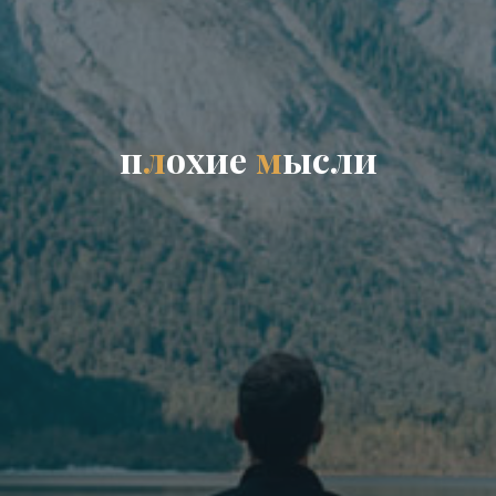
п
л
о
х
и
е
м
ы
с
л
и