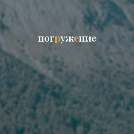
п
о
г
р
у
ж
е
н
и
е