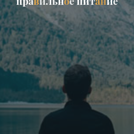
п
р
а
в
и
л
ь
н
о
е
п
и
т
а
н
и
е