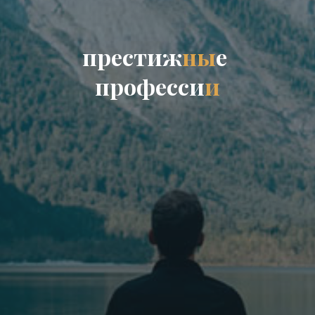
п
р
е
с
т
и
ж
н
ы
е
п
р
о
ф
е
с
с
и
и