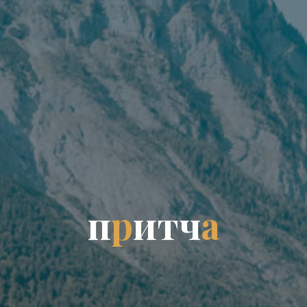
п
р
и
т
ч
а