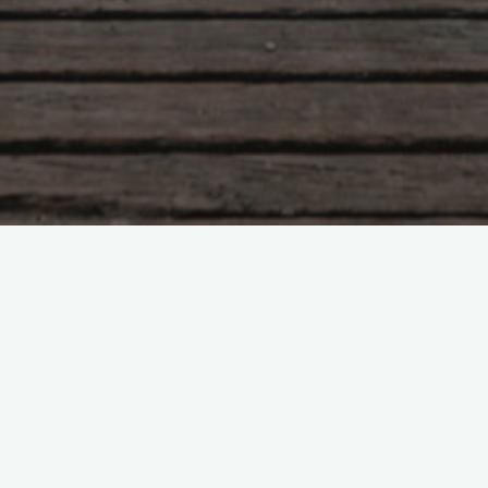
Притча о смысле жизни
administrator
12.12.2014
Однажды, по пути домой, Учитель повстречался 
человеком, который куда-то настолько сильн