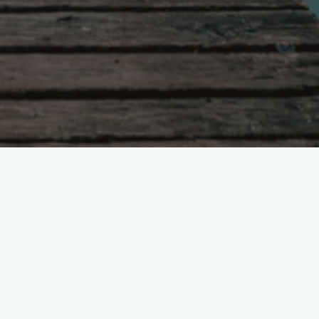
Поиск
с
о