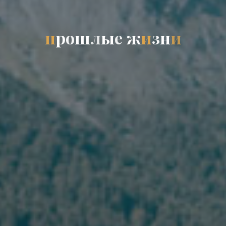
п
р
о
ш
л
ы
е
ж
и
з
н
и