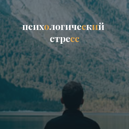
п
с
и
х
о
л
о
г
и
ч
е
с
к
и
й
с
т
р
е
с
с