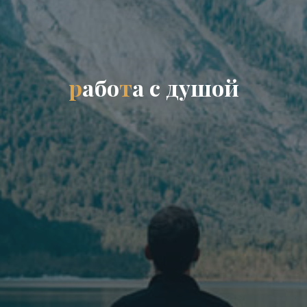
р
а
б
о
т
а
с
д
у
ш
о
й