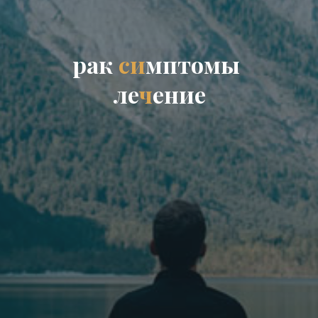
р
а
к
с
и
м
п
т
о
м
ы
л
е
ч
е
н
и
е