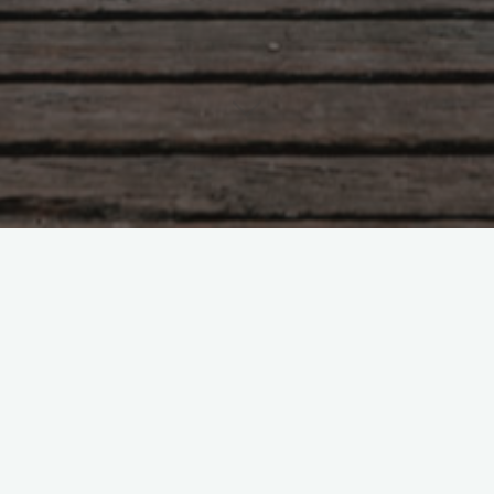
Детские слезы взрослой
женщины
administrator
17.11.2014
Мои родители развелись, когда мне было 10 лет