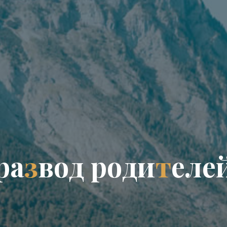
р
а
з
в
о
д
р
о
д
и
т
е
л
е