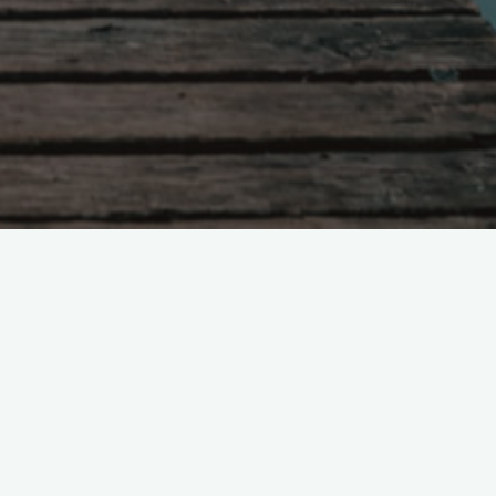
Поиск
о
в