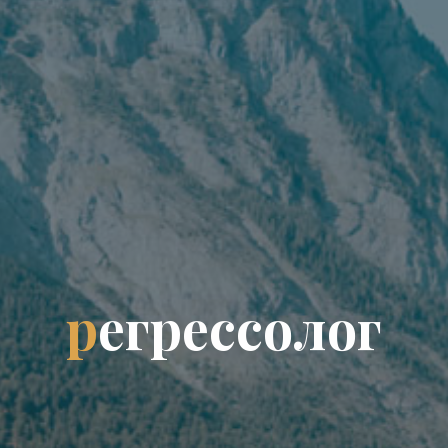
р
е
г
р
е
с
с
о
л
о
г