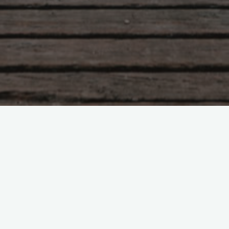
Я знаю тебя сто лет
Боголюбова Ольга
30.03.2020
В начале своей деятельности я занималась тольк
регрессией. Три года я водила желающих 