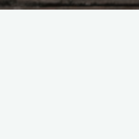
Отзывы
Проработка панических
атак
Боголюбова Ольга
21.08.2019
Панические атаки… Как много эмоций в