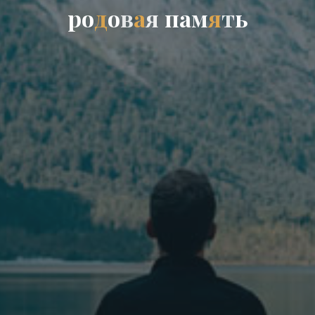
р
о
д
о
в
а
я
п
а
м
я
т
ь