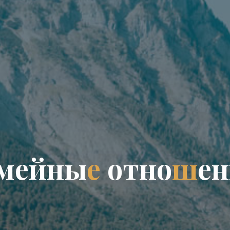
м
е
й
н
ы
е
о
т
н
о
ш
е
н