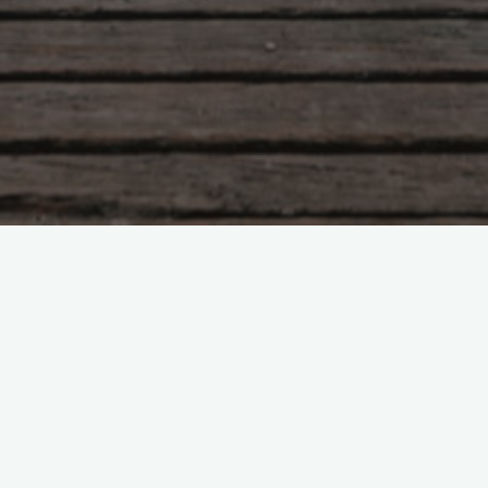
Разбор. Несчастливая,
невиновная, непростая, но
многословная…
Боголюбова Ольга
10.04.2025