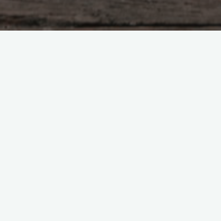
Насущное
Зачем знать и соблюдать
родовые законы?
Боголюбова Ольга
15.03.2016
Каждый из нас появился на свет у папы