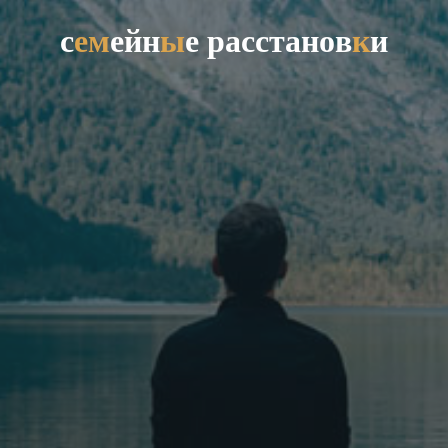
с
е
м
е
й
н
ы
е
р
а
с
с
т
а
н
о
в
к
и