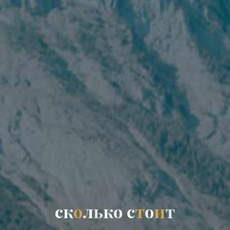
с
к
о
л
ь
к
о
с
т
о
и
т