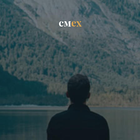
с
м
е
х